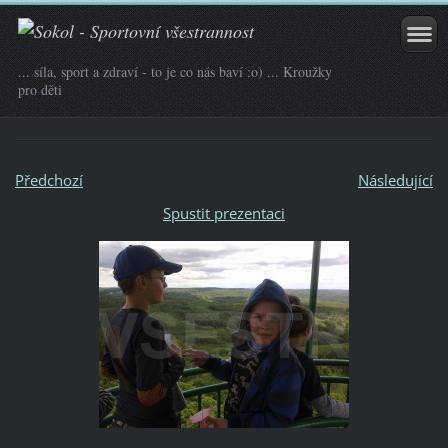
... síla, sport a zdraví - to je co nás baví :o) ... Kroužky
pro děti
Předchozí
Následující
Spustit prezentaci