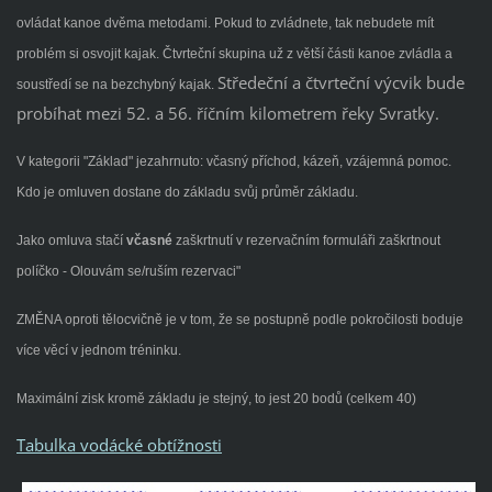
ovládat kanoe dvěma metodami. Pokud to zvládnete, tak nebudete mít
problém si osvojit kajak. Čtvrteční skupina už z větší části kanoe zvládla a
Středeční a čtvrteční výcvik bude
soustředí se na bezchybný kajak.
probíhat mezi 52. a 56. říčním kilometrem řeky Svratky.
V kategorii "Základ" jezahrnuto: včasný příchod, kázeň, vzájemná pomoc.
Kdo je omluven dostane do základu svůj průměr základu.
Jako omluva stačí
včasné
zaškrtnutí v rezervačním formuláři zaškrtnout
políčko - Olouvám se/ruším rezervaci"
ZMĚNA oproti tělocvičně je v tom, že se postupně podle pokročilosti boduje
více věcí v jednom tréninku.
Maximální zisk kromě základu je stejný, to jest 20 bodů (celkem 40)
Tabulka vodácké obtížnosti