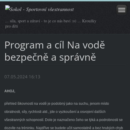
... síla, sport a zdraví - to je co nás baví :o) ... Kroužky
pro děti
Program a cíl Na vodě
bezpečně a správně
07.05.2024 16:13
AHOJ,
přehled šikovností na vodě je podobný jako na suchu, jenom místo
obratnosti, síly, rychlosti atd., jde o vyzkoušení a osvojení dalších
všestranných schopností. Dole je naznačeno čeho se týká a podrobnosti se
dozvíte na tréninku. Najdříve se budete učit samostatně a bez hrubých chyb