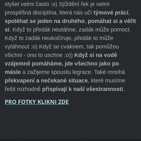
slyšet velmi často :o) Sjíždění řek je velmi
prospěšná disciplína, která nás učí
týmové práci
,
spoléhat se jeden na druhého
,
pomáhat si a věřit
si
. Když to předák neutáhne, zadák může pomoct.
Když to zadák neukočíruje, předák to může
vytáhnout :o) Když se cvaknem, tak pomůžou
všichni - ono to uschne :o))
Když si na vodě
vzájemně pomáháme, jde všechno jako po
másle
a zažijeme spoustu legrace. Také mnohá
překvapení a nečekané situace
, které musíme
řešit rozhodně
přispívají k naší všestrannosti
.
PRO FOTKY KLIKNI ZDE