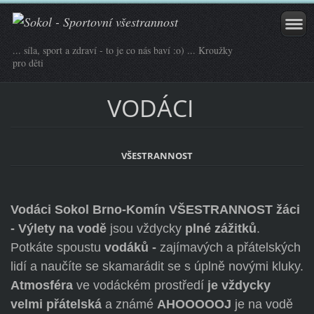
... síla, sport a zdraví - to je co nás baví :o) ... Kroužky
pro děti
VODÁCI
VŠESTRANNOST
Vodáci Sokol Brno-Komín VŠESTRANNOST žáci
- Výlety
na vodě
jsou vždycky
plné zážitků
.
Potkáte spoustu
vodáků -
zajímavých a přátelských
lidí a naučíte se skamarádit se s úplně novými kluky.
Atmosféra
ve vodáckém prostředí
je vždycky
velmi přátelská
a známé
AHOOOOOJ
je na vodě